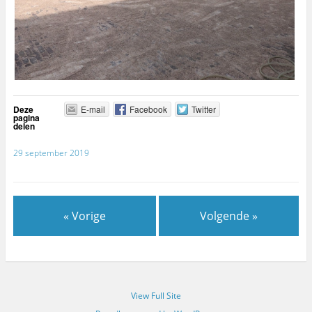
Deze
E-mail
Facebook
Twitter
pagina
delen
29 september 2019
« Vorige
Volgende »
View Full Site