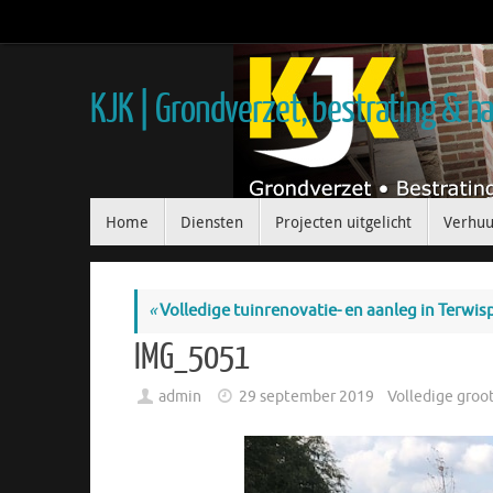
KJK | Grondverzet, bestrating & 
Home
Diensten
Projecten uitgelicht
Verhuu
«
Volledige tuinrenovatie- en aanleg in Terwis
IMG_5051
admin
29 september 2019
Volledige groo