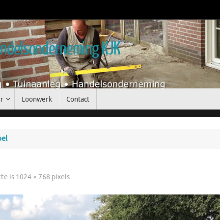
handelsonderneming KJK
r
Loonwerk
Contact
pel
tte is
1024 × 768
pixels