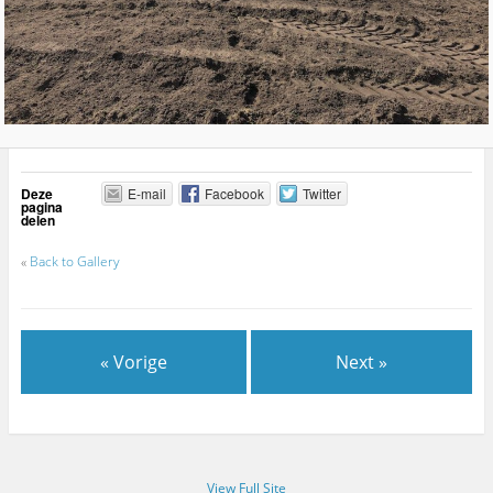
Deze
E-mail
Facebook
Twitter
pagina
delen
«
Back to Gallery
« Vorige
Next »
View Full Site