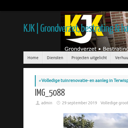
KJK | Grondverzet, bestrating & 
Home
Diensten
Projecten uitgelicht
Verhuu
«
Volledige tuinrenovatie- en aanleg in Terwis
IMG_5088
admin
29 september 2019
Volledige groo