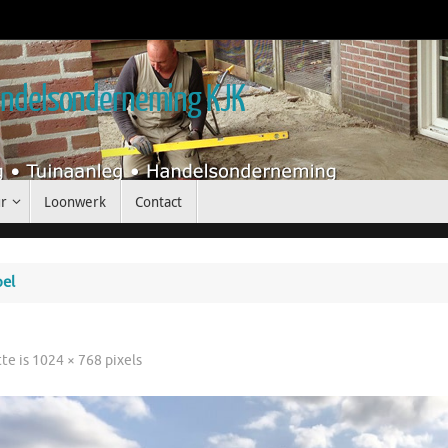
handelsonderneming KJK
r
Loonwerk
Contact
pel
tte is
1024 × 768
pixels