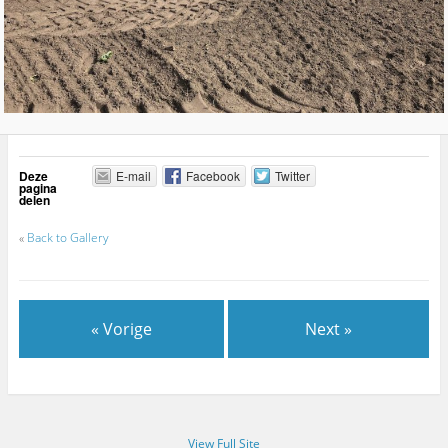
Deze
E-mail
Facebook
Twitter
pagina
delen
«
Back to Gallery
« Vorige
Next »
View Full Site