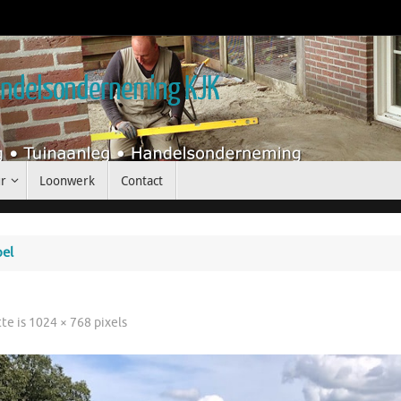
handelsonderneming KJK
r
Loonwerk
Contact
pel
tte is
1024 × 768
pixels