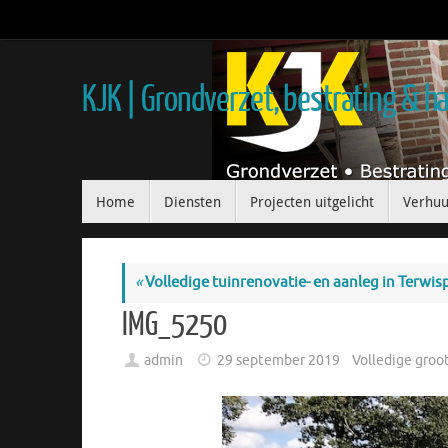
KJK | Grondverzet, bestrating & 
Home
Diensten
Projecten uitgelicht
Verhuu
«
Volledige tuinrenovatie- en aanleg in Terwis
IMG_5250
admin
29 september 2019
Volledige groo