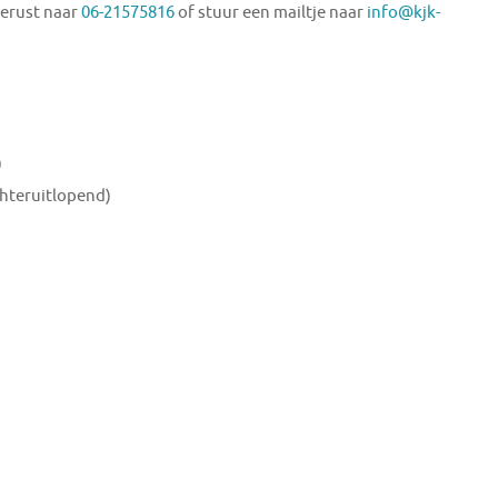
gerust naar
06-21575816
of stuur een mailtje naar
info@kjk-
)
achteruitlopend)