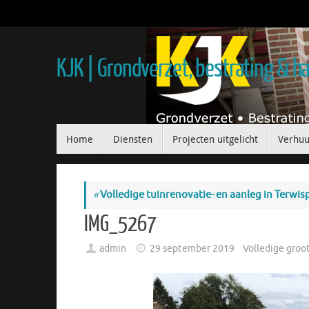
KJK | Grondverzet, bestrating & 
Home
Diensten
Projecten uitgelicht
Verhuu
«
Volledige tuinrenovatie- en aanleg in Terwis
IMG_5267
admin
29 september 2019
Volledige groo