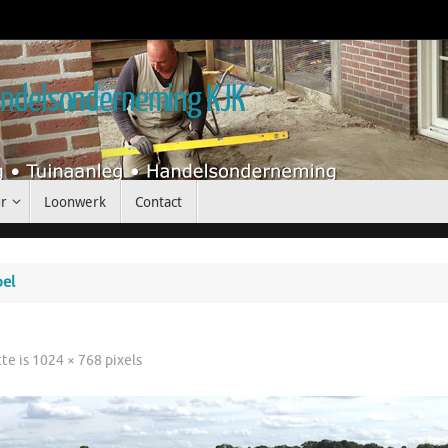
handelsonderneming KJK
r
Loonwerk
Contact
pel
tte is
1024 × 768
pixels