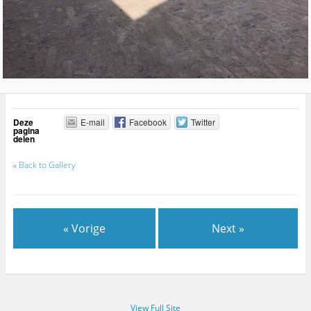
Deze
E-mail
Facebook
Twitter
pagina
delen
«
Back to Gallery
« Vorige
Next »
View Full Site