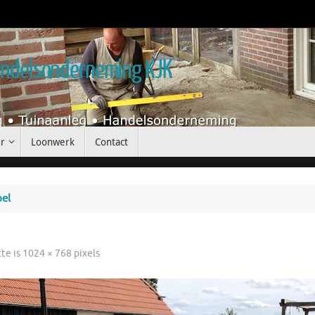
handelsonderneming KJK
r
Loonwerk
Contact
pel
tte is
1024 × 768
pixels