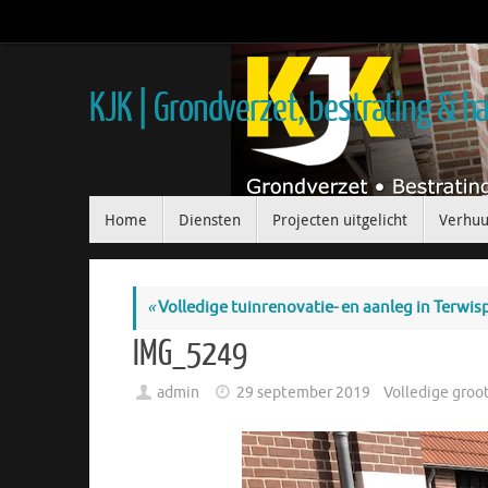
KJK | Grondverzet, bestrating & 
Home
Diensten
Projecten uitgelicht
Verhuu
«
Volledige tuinrenovatie- en aanleg in Terwis
IMG_5249
admin
29 september 2019
Volledige groo