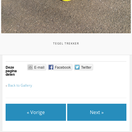
TEGEL TREKKER
Deze
E-mail
Facebook
Twitter
pagina
delen
«
Back to Gallery
« Vorige
Next »