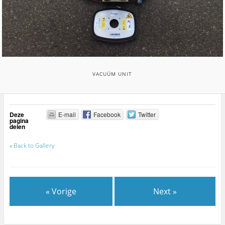
VACUÜM UNIT
Deze
E-mail
Facebook
Twitter
pagina
delen
«
Back to Gallery
« Vorige
Next »