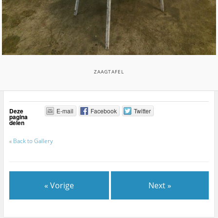
ZAAGTAFEL
Deze
E-mail
Facebook
Twitter
pagina
delen
«
Back to Gallery
« Vorige
Next »