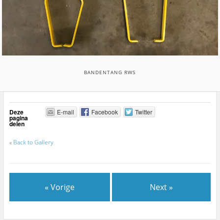
BANDENTANG RWS
Deze
E-mail
Facebook
Twitter
pagina
delen
«
Back to Gallery
« Vorige
Next »