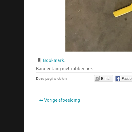
Bookmark
.
Bandentang met rubber bek
Deze pagina delen
E-mail
Faceb
Vorige afbeelding