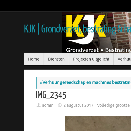
KJK | Grondverzet, bestrating & 
Home
Diensten
Projecten uitgelicht
Verhuu
«
Verhuur gereedschap en machines bestratin
IMG_2345
admin
2 augustus 2017
Volledige grootte 