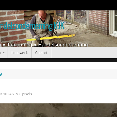
handelsonderneming KJK
r
Loonwerk
Contact
g
is
1024 × 768
pixels