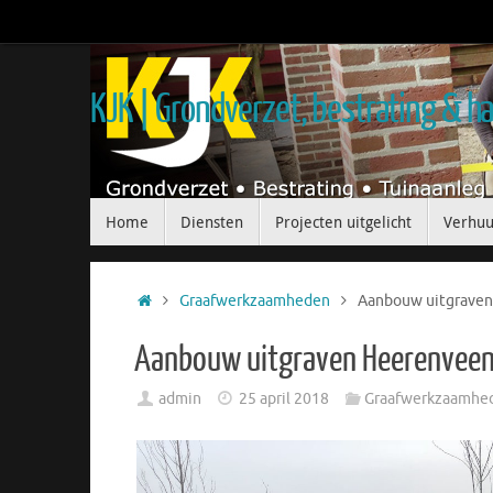
KJK | Grondverzet, bestrating & 
Home
Diensten
Projecten uitgelicht
Verhuu
Graafwerkzaamheden
Aanbouw uitgraven
Aanbouw uitgraven Heerenveen
admin
25 april 2018
Graafwerkzaamhe