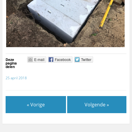
Deze
E-mail
Facebook
Twitter
pagina
delen
25 april 2018
« Vorige
Volgende »