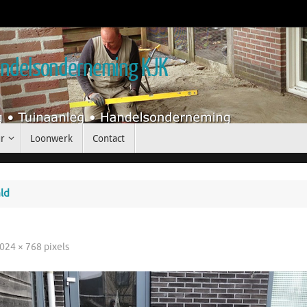
handelsonderneming KJK
r
Loonwerk
Contact
ld
024 × 768
pixels