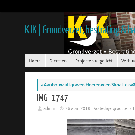
KJK | Grondverzet, bestrating & 
Home
Diensten
Projecten uitgelicht
Verhuu
«
Aanbouw uitgraven Heerenveen Skoatterwâ
IMG_1747
admin
26 april 2018
Volledige grootte is
1