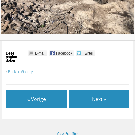
Deze
E-mail
Facebook
Twitter
pagina
delen
«
Back to Gallery
« Vorige
Next »
View Full Site