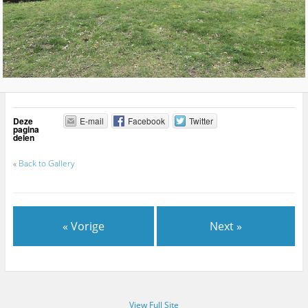
Deze
E-mail
Facebook
Twitter
pagina
delen
«
Back to Gallery
« Vorige
Next »
View Full Site