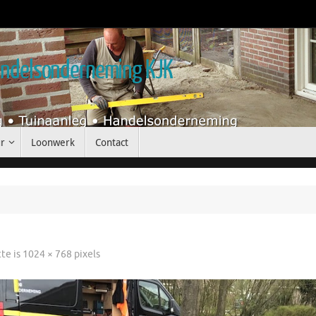
handelsonderneming KJK
r
Loonwerk
Contact
tte is
1024 × 768
pixels