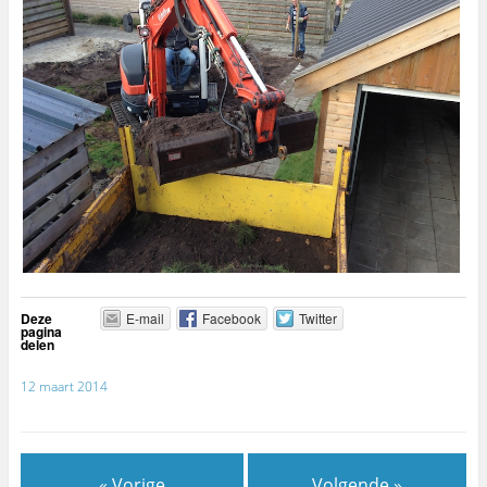
Deze
E-mail
Facebook
Twitter
pagina
delen
12 maart 2014
« Vorige
Volgende »