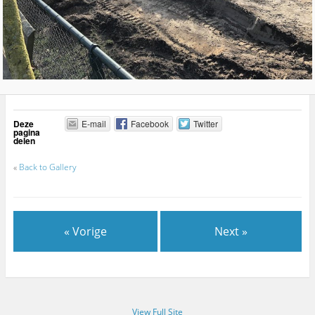
Deze
E-mail
Facebook
Twitter
pagina
delen
«
Back to Gallery
« Vorige
Next »
View Full Site