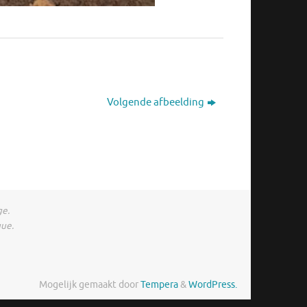
Volgende afbeelding
ge.
gue.
Mogelijk gemaakt door
Tempera
&
WordPress.