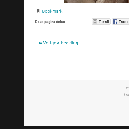
Bookmark
.
Deze pagina delen
E-mail
Faceb
Vorige afbeelding
Th
Lo