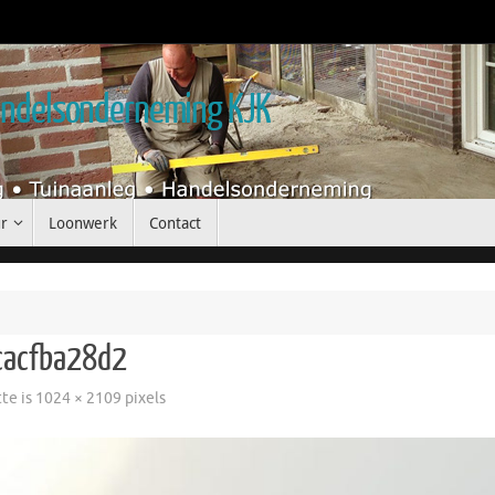
handelsonderneming KJK
r
Loonwerk
Contact
cacfba28d2
tte is
1024 × 2109
pixels