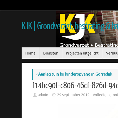
KJK | Grondverzet, bestrating & 
Home
Diensten
Projecten uitgelicht
Verhuu
«
Aanleg tuin bij kinderopvang in Gorredijk
f14bc90f-c806-46cf-826d-94
admin
29 september 2019
Volledige groo