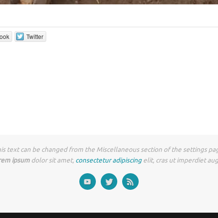
ook
Twitter
is text can be changed from the Miscellaneous section of the settings pa
rem ipsum
dolor sit amet,
consectetur adipiscing
elit, cras ut imperdiet au