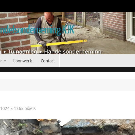
handelsonderneming KJK
r
Loonwerk
Contact
s
1024 × 1365
pixels