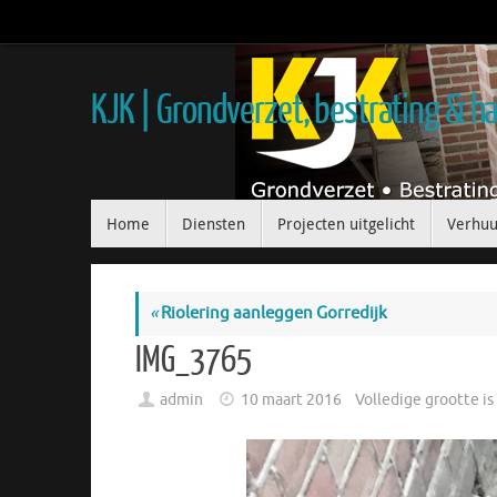
KJK | Grondverzet, bestrating & 
Home
Diensten
Projecten uitgelicht
Verhuu
«
Riolering aanleggen Gorredijk
IMG_3765
admin
10 maart 2016
Volledige grootte i