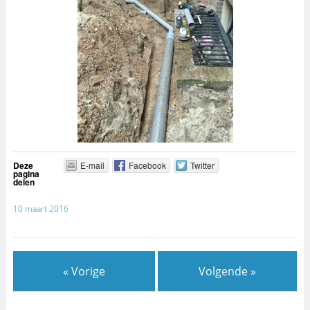
Deze
E-mail
Facebook
Twitter
pagina
delen
10 maart 2016
« Vorige
Volgende »