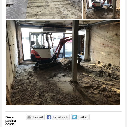
Deze
E-mail
Facebook
Twitter
pagina
delen