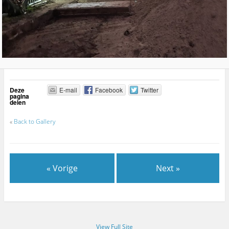
Deze
E-mail
Facebook
Twitter
pagina
delen
«
Back to Gallery
« Vorige
Next »
View Full Site