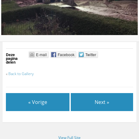
Deze
E-mail
Facebook
Twitter
pagina
delen
«
Back to Gallery
« Vorige
Next »
View Full Site