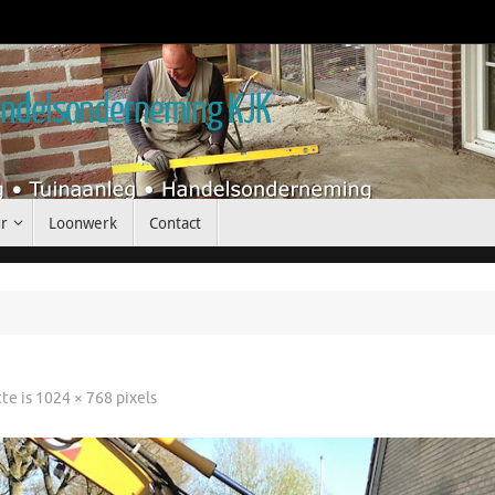
handelsonderneming KJK
r
Loonwerk
Contact
tte is
1024 × 768
pixels