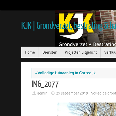
KJK | Grondverzet, bestrating & 
Home
Diensten
Projecten uitgelicht
Verhuu
«
Volledige tuinaanleg in Gorredijk
IMG_2077
admin
29 september 2019
Volledige groo