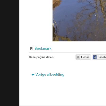
Bookmark
.
Deze pagina delen
E-mail
Faceb
Vorige afbeelding