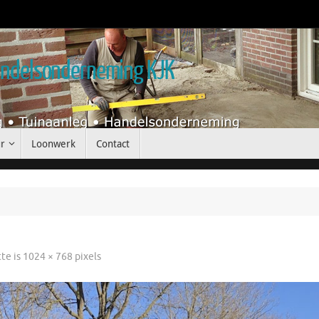
handelsonderneming KJK
r
Loonwerk
Contact
tte is
1024 × 768
pixels