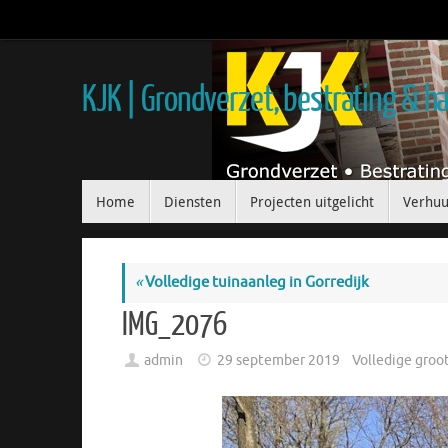
KJK | Grondverzet, bestrating & 
Home
Diensten
Projecten uitgelicht
Verhuu
«
Volledige tuinaanleg in Gorredijk
IMG_2076
admin
29 september 2019
Volledige groo