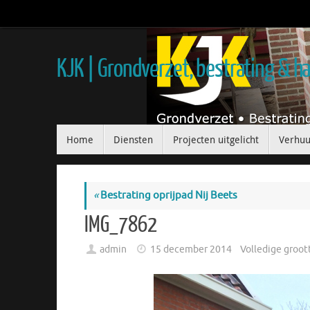
KJK | Grondverzet, bestrating & 
Home
Diensten
Projecten uitgelicht
Verhuu
«
Bestrating oprijpad Nij Beets
IMG_7862
admin
15 december 2014
Volledige groot