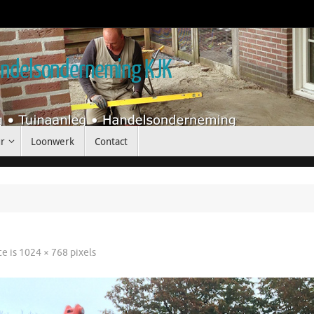
handelsonderneming KJK
r
Loonwerk
Contact
te is
1024 × 768
pixels