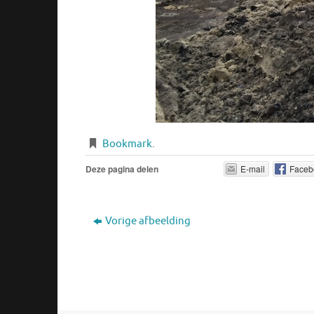
Bookmark
.
Deze pagina delen
E-mail
Faceb
Vorige afbeelding