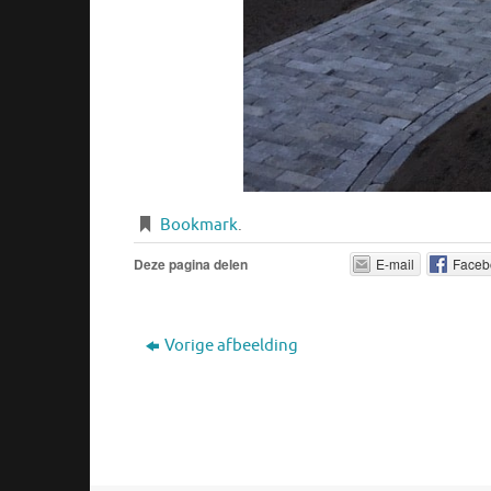
Bookmark
.
Deze pagina delen
E-mail
Faceb
Vorige afbeelding