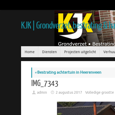
KJK | Grondverzet, bestrating & 
Home
Diensten
Projecten uitgelicht
Verhuu
«
Bestrating achtertuin in Heerenveen
IMG_7343
admin
2 augustus 2017
Volledige grootte 