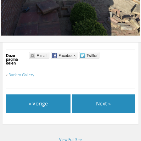
Deze
E-mail
Facebook
Twitter
pagina
delen
«
Back to Gallery
« Vorige
Next »
View Full Site