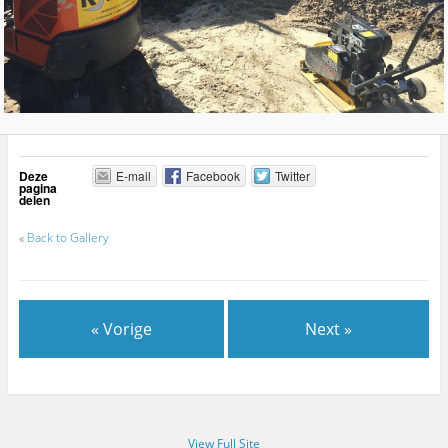
Deze
E-mail
Facebook
Twitter
pagina
delen
«
Back to Gallery
« Vorige
Next »
View Full Site