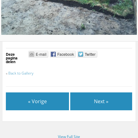
Deze
E-mail
Facebook
Twitter
pagina
delen
«
Back to Gallery
« Vorige
Next »
View Full Site