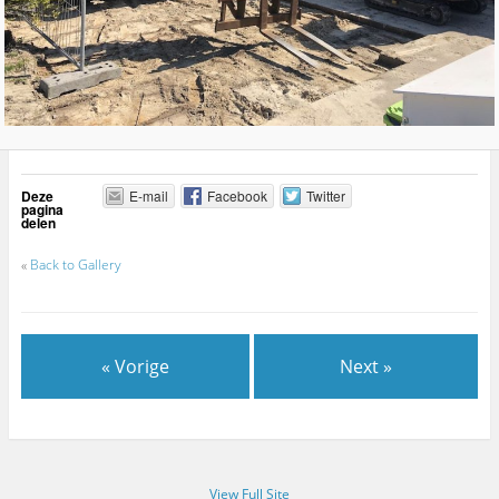
Deze
E-mail
Facebook
Twitter
pagina
delen
«
Back to Gallery
« Vorige
Next »
View Full Site