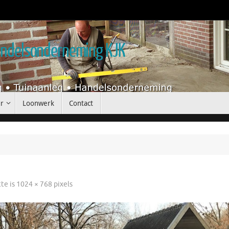
handelsonderneming KJK
r
Loonwerk
Contact
tte is
1024 × 768
pixels