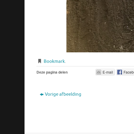
Bookmark
.
Deze pagina delen
E-mail
Faceb
Vorige afbeelding