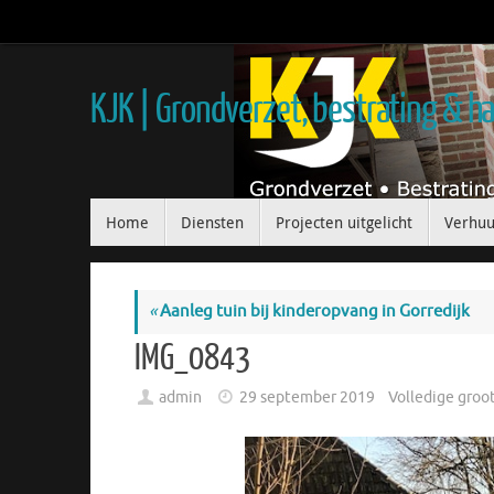
KJK | Grondverzet, bestrating & 
Home
Diensten
Projecten uitgelicht
Verhuu
«
Aanleg tuin bij kinderopvang in Gorredijk
IMG_0843
admin
29 september 2019
Volledige groo