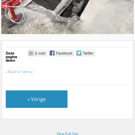
Deze
E-mail
Facebook
Twitter
pagina
delen
«
Back to Gallery
« Vorige
View Full Site