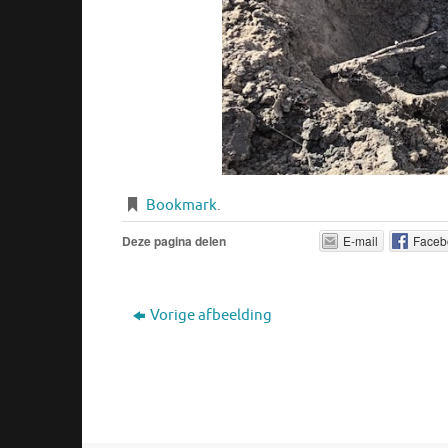
Bookmark
.
Deze pagina delen
E-mail
Faceb
Vorige afbeelding