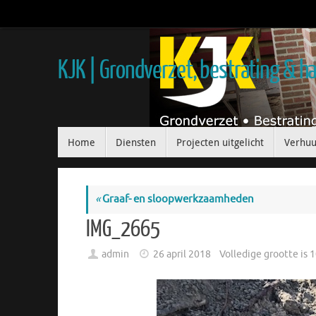
KJK | Grondverzet, bestrating & 
Home
Diensten
Projecten uitgelicht
Verhuu
«
Graaf- en sloopwerkzaamheden
IMG_2665
admin
26 april 2018
Volledige grootte is
1