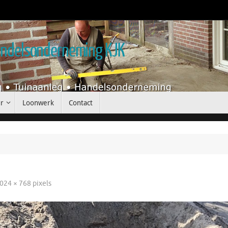
handelsonderneming KJK
r
Loonwerk
Contact
024 × 768
pixels