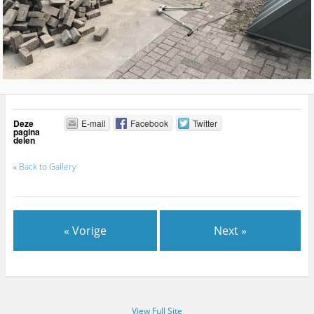
Deze
E-mail
Facebook
Twitter
pagina
delen
«
Back to Gallery
« Vorige
Next »
View Full Site