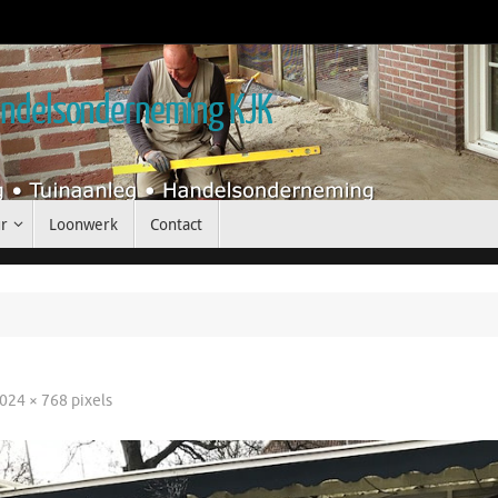
handelsonderneming KJK
r
Loonwerk
Contact
024 × 768
pixels