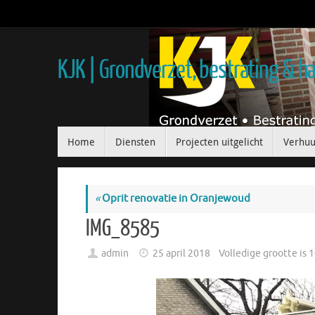
KJK | Grondverzet, bestrating & 
Home
Diensten
Projecten uitgelicht
Verhuu
«
Oprit renovatie in Oranjewoud
IMG_8585
admin
25 april 2018
Volledige grootte is
1