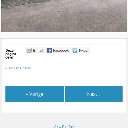
Deze
E-mail
Facebook
Twitter
pagina
delen
«
Back to Gallery
« Vorige
Next »
View Full Site