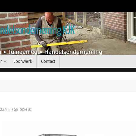
handelsonderneming KJK
r
Loonwerk
Contact
024 × 768
pixels