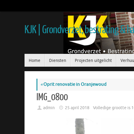
KJK | Grondverzet, bestrating & 
Home
Diensten
Projecten uitgelicht
Verhuu
«
Oprit renovatie in Oranjewoud
IMG_0800
admin
25 april 2018
Volledige grootte is
1