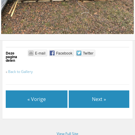
Deze
E-mail
Facebook
Twitter
pagina
delen
«
Back to Gallery
« Vorige
Next »
View Full Site