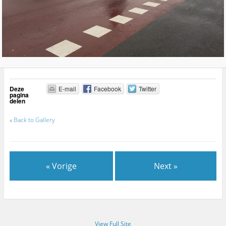
Deze
E-mail
Facebook
Twitter
pagina
delen
«
Back to Gallery
« Vorige
Next »
View Full Site