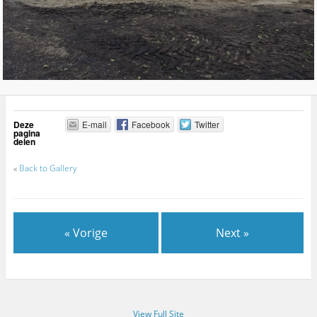
Deze
E-mail
Facebook
Twitter
pagina
delen
«
Back to Gallery
« Vorige
Next »
View Full Site