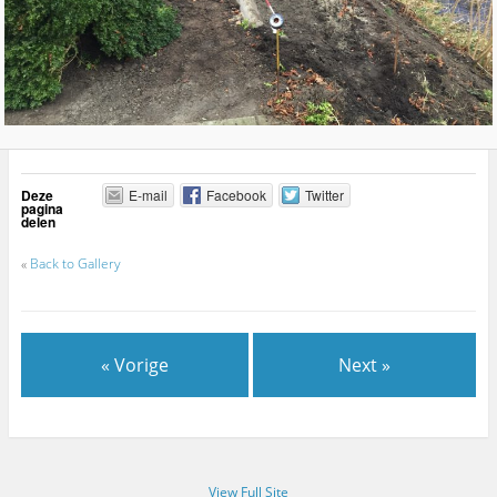
Deze
E-mail
Facebook
Twitter
pagina
delen
«
Back to Gallery
« Vorige
Next »
View Full Site