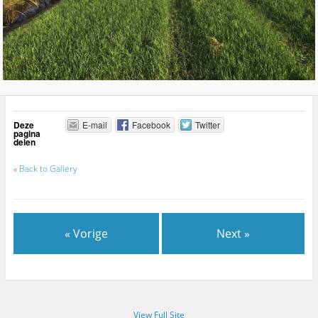
Deze
E-mail
Facebook
Twitter
pagina
delen
«
Back to Gallery
« Vorige
Next »
View Full Site