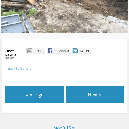
Deze
E-mail
Facebook
Twitter
pagina
delen
«
Back to Gallery
« Vorige
Next »
View Full Site